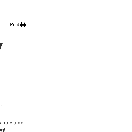
Print
y
t
 op via de
ag!