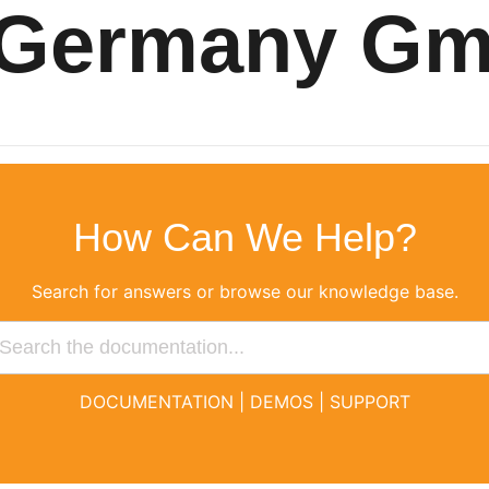
y Germany G
How Can We Help?
Search for answers or browse our knowledge base.
DOCUMENTATION
|
DEMOS
|
SUPPORT