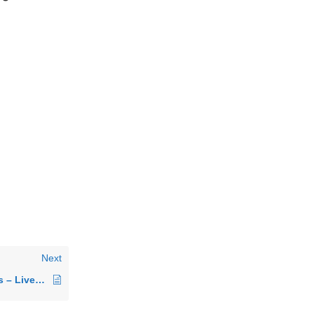
Next
Windows players – Livedata foutmeldingen zoals bv Nu.nl – Nieuws templates niet zichtbaar