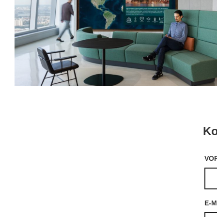
Ko
VO
E-M