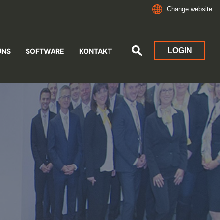
Change website
LOGIN
UNS
SOFTWARE
KONTAKT